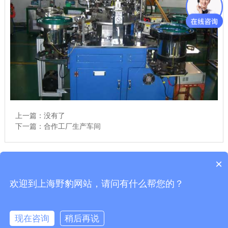
上一篇：没有了
下一篇：
合作工厂生产车间
×
Copyright © 上海舒佳电气有限公司|高压验电器
沪ICP备10206185-49号
欢迎到上海野豹网站，请问有什么帮您的？
公司地址：青浦区练塘镇朱枫公路6186弄10幢6号一车间（021-54358329） 全
国服务电话:021-54358329 野豹官网
现在咨询
稍后再说
在线咨询